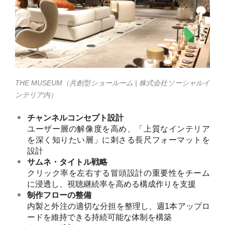
THE MUSEUM（
共創型ショールーム | 株式会社ソーシャルイ
ンテリア内）
チャンネルコンセプト設計
ユーザー層の解像度を高め、「上質なインテリア
を深く知りたい層」に刺さる長尺フォーマットを
設計
サムネ・タイトル戦略
クリック率を左右する冒頭設計の重要性をチーム
に浸透し、視聴継続率を高める構成作りを支援
制作フローの整備
内製と外注の適切な分担を整理し、週1本アップロ
ードを維持できる持続可能な体制を構築