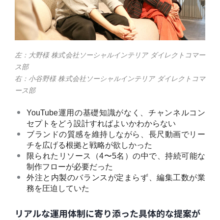
左：大野様 株式会社ソーシャルインテリア ダイレクトコマー
ス部
右：小谷野様 株式会社ソーシャルインテリア ダイレクトコマ
ース部
YouTube運用の基礎知識がなく、チャンネルコン
セプトをどう設計すればよいかわからない
ブランドの質感を維持しながら、長尺動画でリー
チを広げる根拠と戦略が欲しかった
限られたリソース（4〜5名）の中で、持続可能な
制作フローが必要だった
外注と内製のバランスが定まらず、編集工数が業
務を圧迫していた
リアルな運用体制に寄り添った具体的な提案が